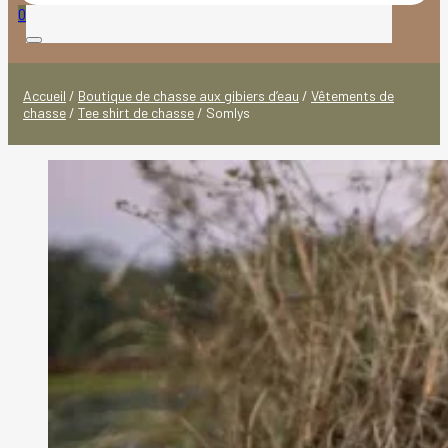
produits
0
Accueil
/
Boutique de chasse aux gibiers d’eau
/
Vêtements de
chasse
/
Tee shirt de chasse
/
Somlys