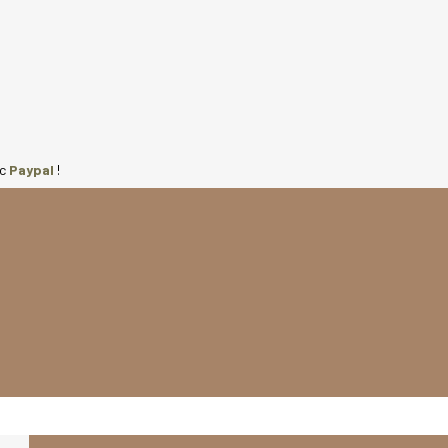
ec
Paypal
!