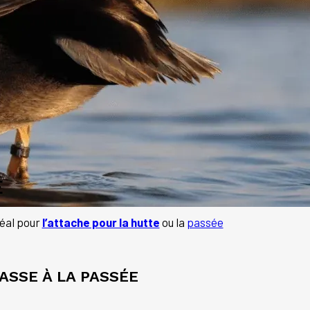
E
éal pour
l’attache pour la hutte
ou la
passée
ASSE À LA PASSÉE