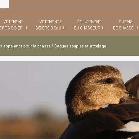
VÊTEMENT
VÊTEMENTS
ÉQUIPEMENT
CHIENS
GROS GIBIER
GIBIERS D'EAU
DU CHASSEUR
DE CHASSE
s appelants pour la chasse
/
Bagues souples et attelage