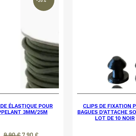
-20%
DE ÉLASTIQUE POUR
CLIPS DE FIXATION 
PPELANT 3MM/25M
BAGUES D’ATTACHE S
LOT DE 10 NOIR
9,90
€
Le
7,90
€
Le