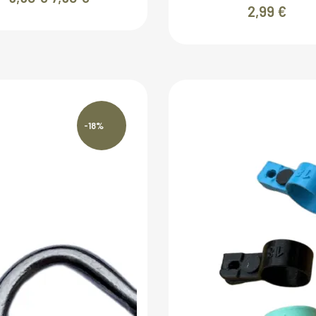
2,99
€
prix
prix
initial
actuel
était :
est :
9,90 €.
7,90 €.
-18%