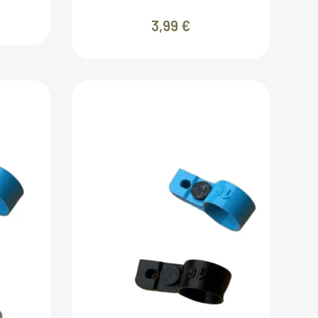
3,99
€