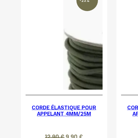
-23%
CORDE ÉLASTIQUE POUR
COR
APPELANT 4MM/25M
A
12,90
€
Le
9,90
€
Le