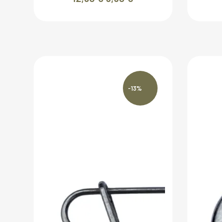
prix
prix
initial
actuel
était :
est :
12,90 €.
9,90 €.
-13%