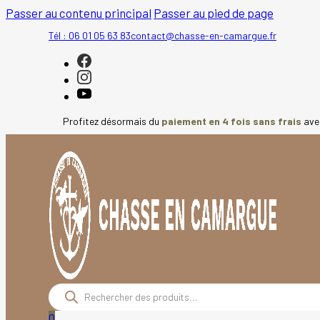
Passer au contenu principal
Passer au pied de page
Tél : 06 01 05 63 83
contact@chasse-en-camargue.fr
Profitez désormais du
paiement en 4 fois sans frais
av
Recherche
de
produits
0