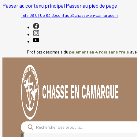
Passer au contenu principal
Passer au pied de page
Tél : 06 01 05 63 83
contact@chasse-en-camargue.fr
Profitez désormais du
paiement en 4 fois sans frais
av
Recherche
de
produits
0