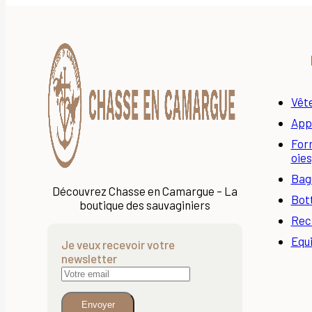
Vêt
App
Form
oies
Bagu
Découvrez Chasse en Camargue – La
Bot
boutique des sauvaginiers
Rec
Equ
Je veux recevoir votre
newsletter
Envoyer