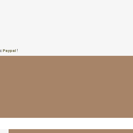
ec
Paypal
!