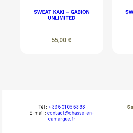
SWEAT KAKI – GABION
SW
UNLIMITED
55,00
€
Tél :
+ 33 6 01 05 63 83
Sa
E-mail :
contact@chasse-en-
camargue.fr