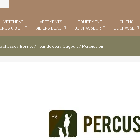
VÊTEMENT
VÊTEMENTS
ÉQUIPEMENT
CHIENS
GROS GIBIER
GIBIERS D'EAU
DU CHASSEUR
DE CHASSE
e chasse
/
Bonnet / Tour de cou / Cagoule
/
Percussion