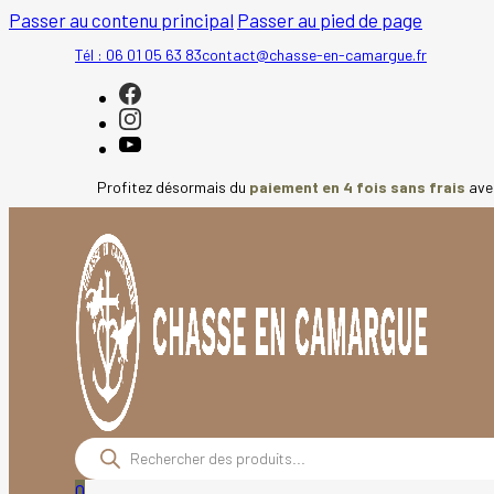
Passer au contenu principal
Passer au pied de page
Tél : 06 01 05 63 83
contact@chasse-en-camargue.fr
Profitez désormais du
paiement en 4 fois sans frais
av
Recherche
de
produits
0