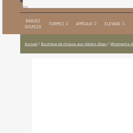
BAGUES
FORMES
APPEAUX
ELEVAGE
SOUPLES
Accueil
/
Boutique de chasse aux gibiers d’eau
/
Vêtements d