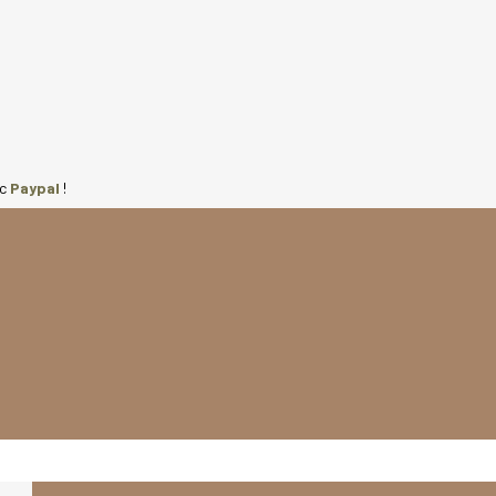
ec
Paypal
!