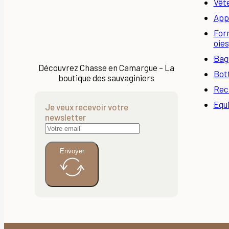
Vêt
App
Form
oies
Bagu
Découvrez Chasse en Camargue – La
Bot
boutique des sauvaginiers
Rec
Equ
Je veux recevoir votre
newsletter
Envoyer