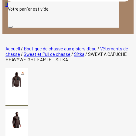
produits
0
Votre panier est vide.
Accueil
/
Boutique de chasse aux gibiers d’eau
/
Vêtements de
chasse
/
Sweat et Pull de chasse
/
Sitka
/
SWEAT A CAPUCHE
HEAVYWEIGHT EARTH – SITKA