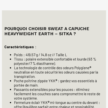
POURQUOI CHOISIR SWEAT A CAPUCHE
HEAVYWEIGHT EARTH – SITKA ?
Caractéristiques :
Poids : 419,57 g / 14,8 oz // Taille L
Tissu : polaire extensible confortable et lourde (93 %
polyester/7 % élasthanne).
La technologie de contrôle des odeurs Polygiene®
neutralise en toute sécurité les odeurs causées par la
transpiration.
Poche poitrine zippée YKK® : gardez vos essentiels à
portée de main.
Passants extensibles pour les pouces : éliminez
facilement les couches sans compromettre le reste de
votre système.
Fermeture éclair YKK® mi-longue au centre du devant :
offre l’équilibre parfait entre chaleur et respirabilité.