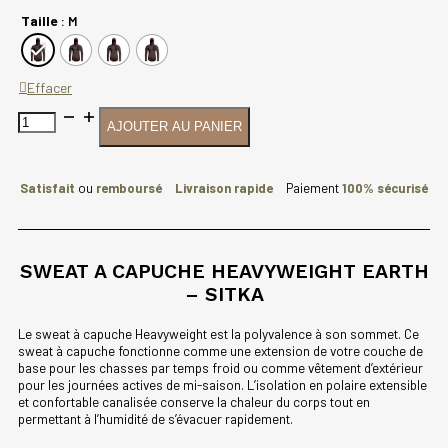
Taille
: M
Effacer
quantité
AJOUTER AU PANIER
de
SWEAT
A
CAPUCHE
Satisfait
ou
remboursé
Livraison rapide
Paiement
100% sécurisé
HEAVYWEIGHT
EARTH
-
SITKA
SWEAT A CAPUCHE HEAVYWEIGHT EARTH
– SITKA
Le sweat à capuche Heavyweight est la polyvalence à son sommet. Ce
sweat à capuche fonctionne comme une extension de votre couche de
base pour les chasses par temps froid ou comme vêtement d’extérieur
pour les journées actives de mi-saison. L’isolation en polaire extensible
et confortable canalisée conserve la chaleur du corps tout en
permettant à l’humidité de s’évacuer rapidement.