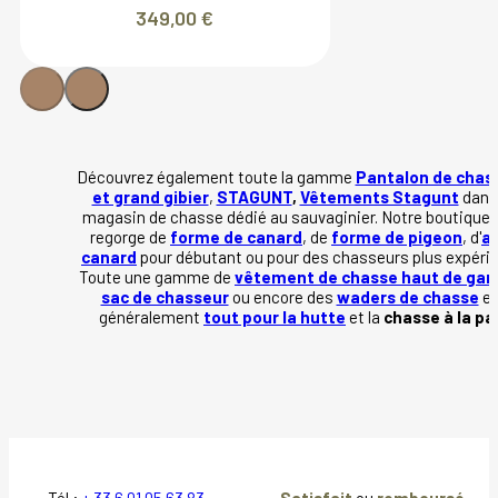
349,00
€
Découvrez également toute la gamme
Pantalon de chass
et grand gibier
,
STAGUNT
,
Vêtements Stagunt
dans
magasin de chasse dédié au sauvaginier. Notre boutique e
regorge de
forme de canard
, de
forme de pigeon
, d'
a
canard
pour débutant ou pour des chasseurs plus expéri
Toute une gamme de
vêtement de chasse haut de g
sac de chasseur
ou encore des
waders de chasse
et
généralement
tout pour la hutte
et la
chasse à la p