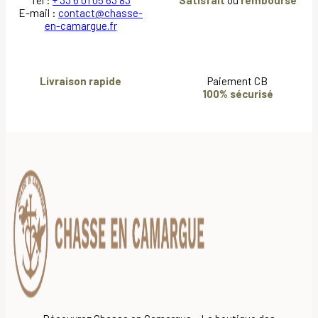
Tél :
+ 33 6 01 05 63 83
Satisfait
ou
remboursé
E-mail :
contact@chasse-
en-camargue.fr
Livraison rapide
Paiement CB
100% sécurisé