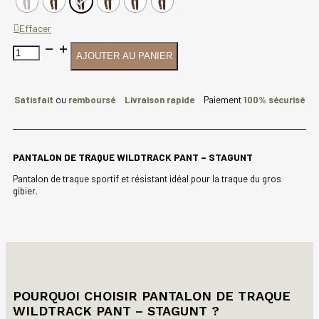
Effacer
quantité
AJOUTER AU PANIER
de
PANTALON
DE
TRAQUE
Satisfait
ou
remboursé
Livraison rapide
Paiement
100% sécurisé
WILDTRACK
PANT
-
STAGUNT
PANTALON DE TRAQUE WILDTRACK PANT – STAGUNT
Pantalon de traque sportif et résistant idéal pour la traque du gros
gibier.
POURQUOI CHOISIR PANTALON DE TRAQUE
WILDTRACK PANT – STAGUNT ?