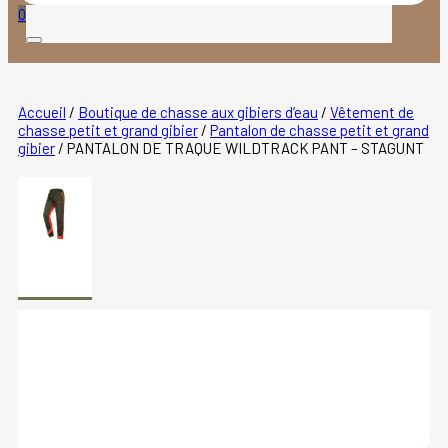
produits
0
Accueil
/
Boutique de chasse aux gibiers d’eau
/
Vêtement de
chasse petit et grand gibier
/
Pantalon de chasse petit et grand
gibier
/
PANTALON DE TRAQUE WILDTRACK PANT – STAGUNT