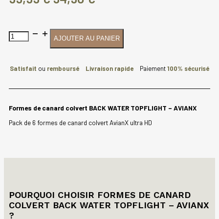
prix
prix
initial
actuel
quantité
AJOUTER AU PANIER
était :
est :
de
Formes
99,99 €.
94,90 €.
de
canard
Satisfait
ou
remboursé
Livraison rapide
Paiement
100% sécurisé
colvert
BACK
WATER
TOPFLIGHT
Formes de canard colvert BACK WATER TOPFLIGHT – AVIANX
-
AVIANX
Pack de 6 formes de canard colvert AvianX ultra HD
POURQUOI CHOISIR FORMES DE CANARD
COLVERT BACK WATER TOPFLIGHT – AVIANX
?