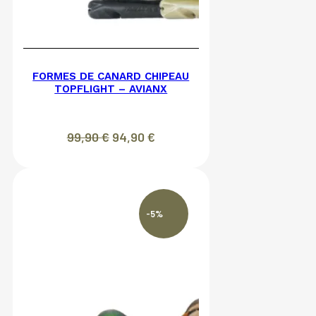
FORMES DE CANARD CHIPEAU
TOPFLIGHT – AVIANX
Le
Le
99,90
€
94,90
€
prix
prix
initial
actuel
était :
est :
99,90 €.
94,90 €.
-5%