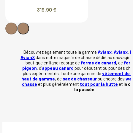
319,90
€
Découvrez également toute la gamme
Avianx
,
Avianx
,
F
AvianX
dans notre magasin de chasse dédié au sauvaginie
boutique en ligne regorge de
forme de canard
, de
for
pigeon
, d'
appeau canard
pour débutant ou pour des ch
plus expérimentés. Toute une gamme de
vêtement de 
haut de gamme
, de
sac de chasseur
ou encore des
wad
chasse
et plus généralement
tout pour la hutte
et la
ch
la passée