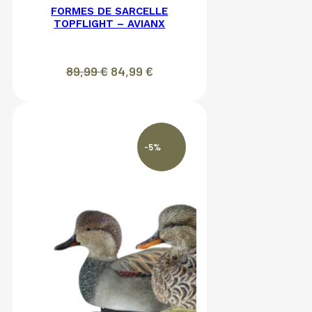
FORMES DE SARCELLE
TOPFLIGHT – AVIANX
Le
Le
89,99
€
84,99
€
prix
prix
initial
actuel
était :
est :
89,99 €.
84,99 €.
-5%