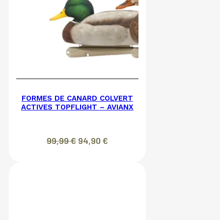
FORMES DE CANARD COLVERT
ACTIVES TOPFLIGHT – AVIANX
Le
Le
99,99
€
94,90
€
prix
prix
initial
actuel
était :
est :
99,99 €.
94,90 €.