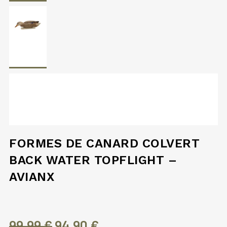
FORMES DE CANARD COLVERT
BACK WATER TOPFLIGHT –
AVIANX
Le
Le
99,99
€
94,90
€