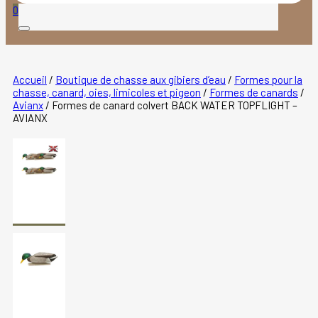
produits
0
Accueil
/
Boutique de chasse aux gibiers d’eau
/
Formes pour la
chasse, canard, oies, limicoles et pigeon
/
Formes de canards
/
Avianx
/
Formes de canard colvert BACK WATER TOPFLIGHT –
AVIANX