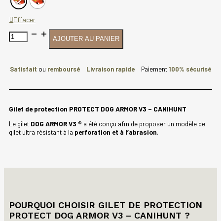
Effacer
quantité
AJOUTER AU PANIER
de
Gilet
de
protection
Satisfait
ou
remboursé
Livraison rapide
Paiement
100% sécurisé
PROTECT
DOG
ARMOR
V3
Gilet de protection PROTECT DOG ARMOR V3 – CANIHUNT
-
CANIHUNT
Le gilet
DOG ARMOR V3 ®
a été conçu afin de proposer un modèle de
gilet ultra résistant à la
perforation et à l’abrasion
.
POURQUOI CHOISIR GILET DE PROTECTION
PROTECT DOG ARMOR V3 – CANIHUNT ?