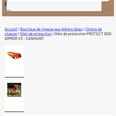
produits
0
Accueil
/
Boutique de chasse aux gibiers d’eau
/
Chiens de
chasse
/
Gilet de protection
/
Gilet de protection PROTECT DOG
ARMOR V3 – CANIHUNT