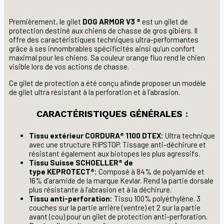
Premièrement, le gilet
DOG ARMOR V3 ®
est un gilet de
protection destiné aux chiens de chasse de gros gibiers. Il
offre des caractéristiques techniques ultra-performantes
grâce à ses innombrables spécificités ainsi qu’un confort
maximal pour les chiens. Sa couleur orange fluo rend le chien
visible lors de vos actions de chasse.
Ce gilet de protection a été conçu afinde proposer un modèle
de gilet ultra résistant à la perforation et à l’abrasion.
CARACTÉRISTIQUES GÉNÉRALES
:
Tissu extérieur CORDURA® 1100 DTEX:
Ultra technique
avec une structure RIPSTOP. Tissage anti-déchirure et
résistant également aux biotopes les plus agressifs.
Tissu Suisse SCHOELLER® de
type
KEPROTECT®:
Composé à 84% de polyamide et
16% d’aramide de la marque Kevlar. Rend la partie dorsale
plus résistante à l’abrasion et à la déchirure.
Tissu anti-perforation:
Tissu 100% polyéthylène. 3
couches sur la partie arrière (ventre) et 2 sur la partie
avant (cou) pour un gilet de protection anti-perforation.