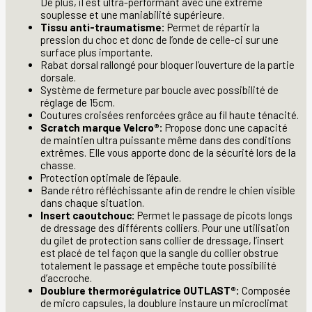
De plus, il est ultra-performant avec une extrême
souplesse et une maniabilité supérieure.
Tissu anti-traumatisme:
Permet de répartir la
pression du choc et donc de l’onde de celle-ci sur une
surface plus importante.
Rabat dorsal rallongé pour bloquer l’ouverture de la partie
dorsale.
Système de fermeture par boucle avec possibilité de
réglage de 15cm.
Coutures croisées renforcées grâce au fil haute ténacité.
Scratch marque Velcro®:
Propose donc une capacité
de maintien ultra puissante même dans des conditions
extrêmes. Elle vous apporte donc de la sécurité lors de la
chasse.
Protection optimale de l’épaule.
Bande rétro réfléchissante afin de rendre le chien visible
dans chaque situation.
Insert caoutchouc:
Permet le passage de picots longs
de dressage des différents colliers. Pour une utilisation
du gilet de protection sans collier de dressage, l’insert
est placé de tel façon que la sangle du collier obstrue
totalement le passage et empêche toute possibilité
d’accroche.
Doublure thermorégulatrice OUTLAST®:
Composée
de micro capsules, la doublure instaure un microclimat