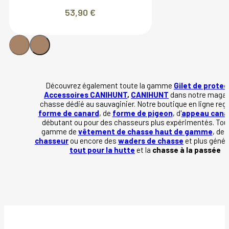
53,90
€
Découvrez également toute la gamme
Gilet de protec
Accessoires CANIHUNT
,
CANIHUNT
dans notre magas
chasse dédié au sauvaginier. Notre boutique en ligne reg
forme de canard
, de
forme de pigeon
, d'
appeau cana
débutant ou pour des chasseurs plus expérimentés. Tou
gamme de
vêtement de chasse haut de gamme
, de
chasseur
ou encore des
waders de chasse
et plus géné
tout pour la hutte
et la
chasse à la passée