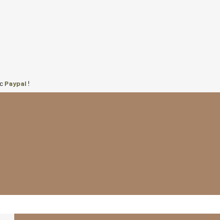
ec
Paypal
!