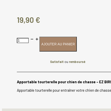
19,90
€
quantité
de
AJOUTER AU PANIER
Apportable
tourterelle
pour
Satisfait
ou
remboursé
chien
de
chasse
-
Apportable tourterelle pour chien de chasse – EZ BIR
EZ
BIRD
Apportable tourterelle pour entraîner votre chien de chasse