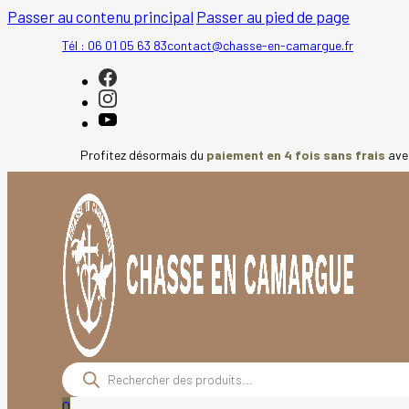
Passer au contenu principal
Passer au pied de page
Tél : 06 01 05 63 83
contact@chasse-en-camargue.fr
Profitez désormais du
paiement en 4 fois sans frais
av
Recherche
de
produits
0