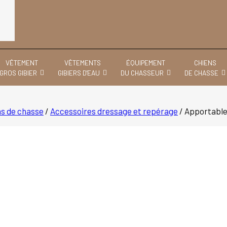
VÊTEMENT
VÊTEMENTS
ÉQUIPEMENT
CHIENS
GROS GIBIER
GIBIERS D'EAU
DU CHASSEUR
DE CHASSE
ns de chasse
/
Accessoires dressage et repérage
/
Apportable 