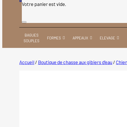
Votre panier est vide.
BAGUES
FORMES
APPEAUX
ELEVAGE
SOUPLES
Accueil
/
Boutique de chasse aux gibiers d’eau
/
Chie