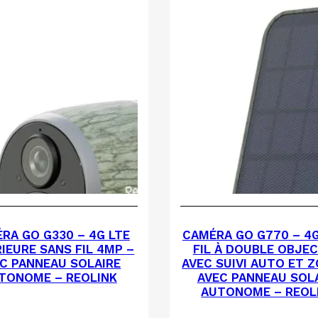
RA GO G330 – 4G LTE
CAMÉRA GO G770 – 4
IEURE SANS FIL 4MP –
FIL À DOUBLE OBJEC
C PANNEAU SOLAIRE
AVEC SUIVI AUTO ET 
TONOME – REOLINK
AVEC PANNEAU SOL
AUTONOME – REOL