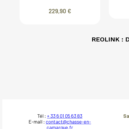
229,90
€
REOLINK :
Tél :
+ 33 6 01 05 63 83
Sa
E-mail :
contact@chasse-en-
camargue.fr