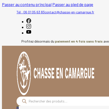
Passer au contenu principal
Passer au pied de page
Tél : 06 01 05 63 83
contact@chasse-en-camargue.fr
Profitez désormais du
paiement en 4 fois sans frais
av
Recherche
de
produits
0