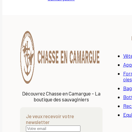
Vêt
App
Form
oies
Bagu
Découvrez Chasse en Camargue – La
Bot
boutique des sauvaginiers
Rec
Equ
Je veux recevoir votre
newsletter