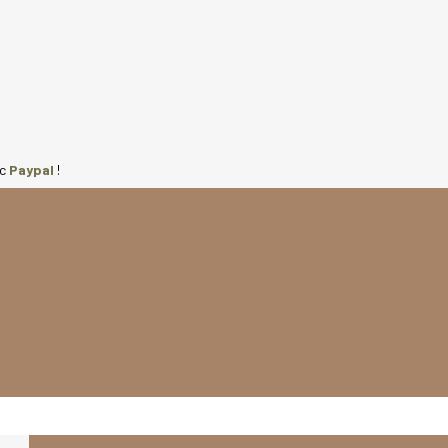
ec
Paypal
!