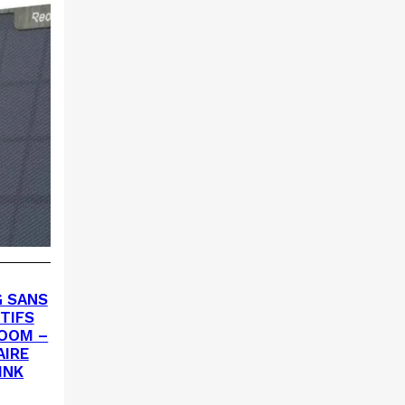
G SANS
TIFS
ZOOM –
AIRE
INK