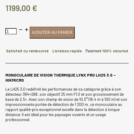
1199,00
€
quantité
AJOUTER AU PANIER
de
MONOCULAIRE
DE
VISION
Satisfait
ou
remboursé
Livraison rapide
Paiement
100% sécurisé
THERMIQUE
LYNX
PRO
LH25
MONOCULAIRE DE VISION THERMIQUE LYNX PRO LH25 3.0 –
3.0
HIKMICRO
-
HIKMICRO
Le LH25 3.0 redéfinit les performances de sa catégorie grâce à son
détecteur 384×288, son objectif 25 mm F1.0 et son grossissement de
base de 2,5×. Avec son champ de vision de 10,5° (18,4 m à 100 m) et son
impressionnante portée de détection de 1 200 m, ce monoculaire au
rapport qualité-prix exceptionnel excelle dans la détection à longue
distance. Il est idéal pour les paysages ouverts et un usage
professionnel.