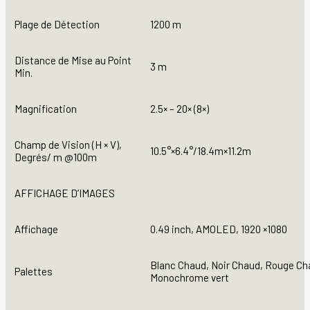
Plage de Détection
1200 m
Distance de Mise au Point
3 m
Min.
Magnification
2.5× – 20× (8×)
Champ de Vision (H × V),
10.5°×6.4°/18.4m×11.2m
Degrés/ m @100m
AFFICHAGE D’IMAGES
Affichage
0.49 inch, AMOLED, 1920 ×1080
Blanc Chaud, Noir Chaud, Rouge Ch
Palettes
Monochrome vert