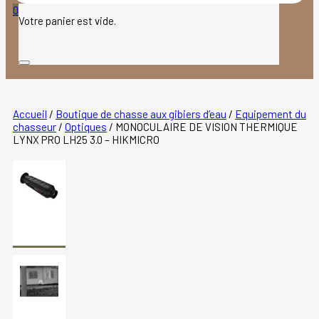
produits
0
Votre panier est vide.
Accueil
/
Boutique de chasse aux gibiers d’eau
/
Equipement du
chasseur
/
Optiques
/
MONOCULAIRE DE VISION THERMIQUE
LYNX PRO LH25 3.0 – HIKMICRO