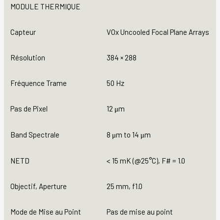
MODULE THERMIQUE
Capteur
VOx Uncooled Focal Plane Arrays
Résolution
384
×
288
Fréquence Trame
50 Hz
Pas de Pixel
12 μm
Band Spectrale
8 μm to 14 μm
NETD
< 15 mK (@25°C), F# = 1.0
Objectif, Aperture
25 mm, f1.0
Mode de Mise au Point
Pas de mise au point