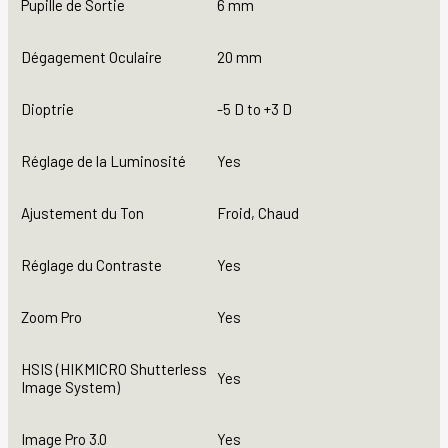
Pupille de Sortie
6 mm
Dégagement Oculaire
20 mm
Dioptrie
-5 D to +3 D
Réglage de la Luminosité
Yes
Ajustement du Ton
Froid, Chaud
Réglage du Contraste
Yes
Zoom Pro
Yes
HSIS (HIKMICRO Shutterless
Yes
Image System)
Image Pro 3.0
Yes